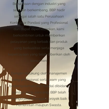
Bersamaan dengan industri yang
semakin berkembang, BBP hadir
sebagai salah satu Perusahaan
Kontraktor Pondasi yang Profesional
dan dapat diperhitungkan, kami
berkomitmen untuk memberikan
pelayanan yang terbaik dan produk
yang berkualitas serta menjaga
kepercayaan yang telah diberikan oleh
konsumen.
Dengan didukung oleh manajemen
yang profesional serta team yang
berpengalaman dan handal dibidang
pondasi tiang pancang, BBP telah
mengerjakan beragam proyek baik
Pemerintah maupun Swasta.