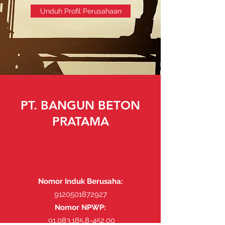
Unduh Profil Perusahaan
PT. BANGUN BETON
PRATAMA
Nomor Induk Berusaha:
9120501872927
Nomor NPWP:
91.083.185.8-452.00