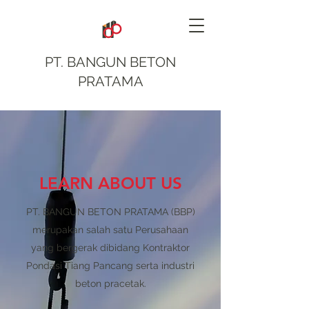
PT. BANGUN BETON
PRATAMA
LEARN ABOUT US
PT. BANGUN BETON PRATAMA (BBP)
merupakan salah satu Perusahaan
yang bergerak dibidang Kontraktor
Pondasi Tiang Pancang serta industri
beton pracetak.